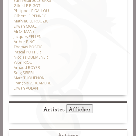
Yann-Guirec LE BARS
Gilles LE BIGOT
Philippe LE GALLOU
Gilbert LE PENNEC
Mathieu LE ROUZIC
Erwan MOAL
Ali OTMANE
Jacques PELLEN
Arthur PINC
Thomas POSTIC
Pascal POTTIER
Nicolas QUEMENER
Yvon RIOU
Arnaud ROYER
Soig SIBERIL
Marc THOUENON
François VERCAMBRE
Erwan VOLANT
Artistes
Afficher
Actions