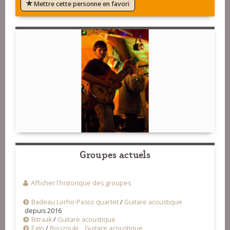
Mettre cette personne en favori
Groupes actuels
Afficher l'historique des groupes
Badeau Lorho-Pasco quartet
/
Guitare acoustique
depuis 2016
Bitraak
/
Guitare acoustique
Egin
/
Bouzouki
,
Guitare acoustique