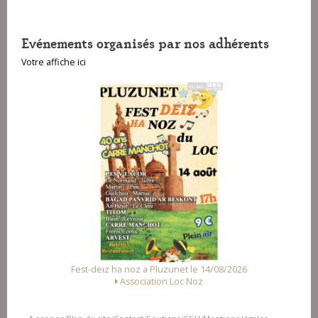
Evénements organisés par nos adhérents
Votre affiche ici
a Pluzunet le 14/08/2026
Fest Noz a Arzal le 15/08/2
ation Loc Noz
Alliance des Associations d'