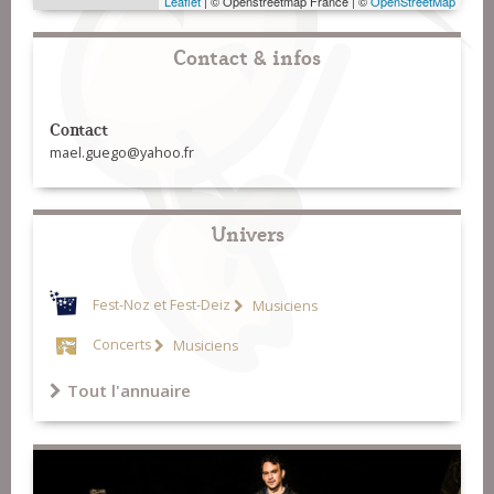
Leaflet
| © Openstreetmap France | ©
OpenStreetMap
Contact & infos
Contact
mael.guego@yahoo.fr
Univers
Fest-Noz et Fest-Deiz
Musiciens
Concerts
Musiciens
Tout l'annuaire