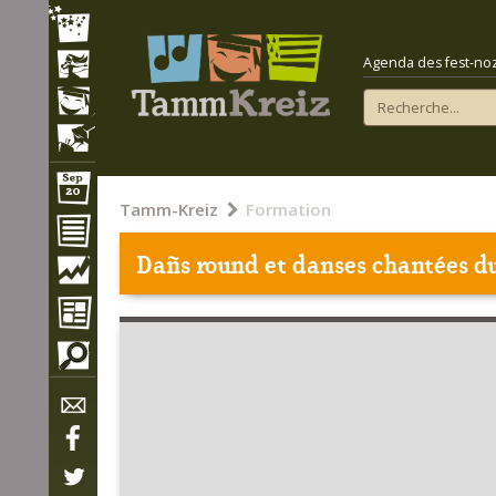
Agenda des fest-noz e
Tamm-Kreiz
Formation
Dañs round et danses chantées du