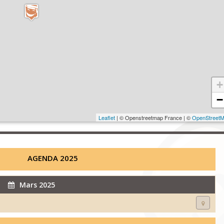
+
−
Leaflet
| © Openstreetmap France | ©
OpenStreet
AGENDA 2025
Mars 2025