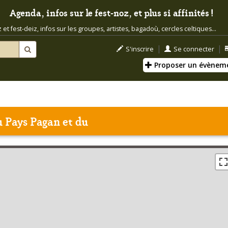
Agenda, infos sur le fest-noz, et plus si affinités !
t fest-deiz, infos sur les groupes, artistes, bagadoù, cercles celtiques...
|
|
S'inscrire
Se connecter
Proposer un évènem
 Pays Pagan et du