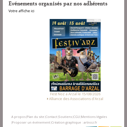
Evénements organisés par nos adhérents
Votre affiche ici
Fest Noz a Arzal le 15/08/2026
Alliance des Associations d'Arzal
A propos
Plan du site
Contact
Soutiens
CGU
Mentions légales
|
|
|
|
|
Proposer un événement
Création graphique : artnoz.fr
|
|