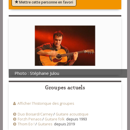
Mettre cette personne en favori
Photo : Stéphane Julou
Groupes actuels
Afficher l'historique des groupes
Duo Boisard/Carney
/
Guitare acoustique
Forzh Penaos
/
Guitare folk
depuis 1993
Thom Eo !
/
Guitares
depuis 2019