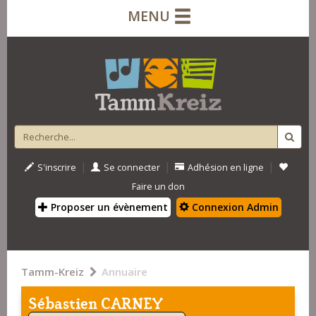
MENU
|
|
|
S'inscrire
Se connecter
Adhésion en ligne
Faire un don
Proposer un évènement
Connexion Admin
Tamm-Kreiz
Annuaire
Sébastien CARNEY