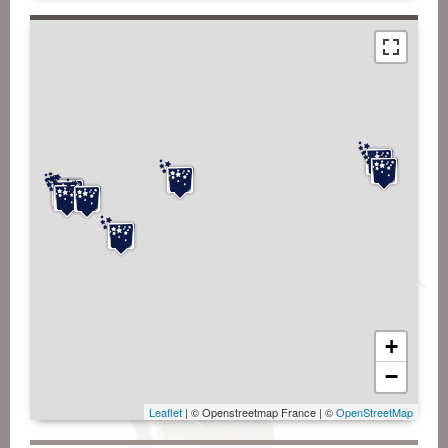
+
−
Leaflet
| © Openstreetmap France | ©
OpenStreetMap