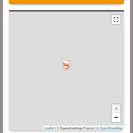
+
−
Leaflet
| © Openstreetmap France | ©
OpenStreetMap