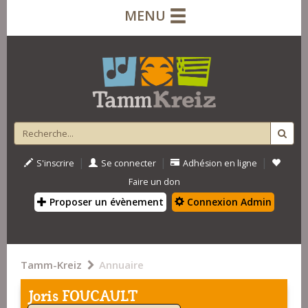
MENU
|
|
|
S'inscrire
Se connecter
Adhésion en ligne
Faire un don
Proposer un évènement
Connexion Admin
Tamm-Kreiz
Annuaire
Joris FOUCAULT