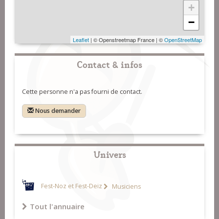
+
−
Leaflet
| © Openstreetmap France | ©
OpenStreetMap
Contact & infos
Cette personne n'a pas fourni de contact.
Nous demander
Univers
Fest-Noz et Fest-Deiz
Musiciens
Tout l'annuaire