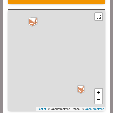
+
−
Leaflet
| © Openstreetmap France | ©
OpenStreetMap