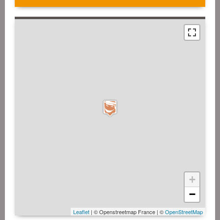
+
−
Leaflet
| © Openstreetmap France | ©
OpenStreetMap