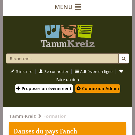
MENU
|
|
|
S'inscrire
Se connecter
Adhésion en ligne
Faire un don
Proposer un évènement
Connexion Admin
Tamm-Kreiz
Formation
Danses du pays Fanch