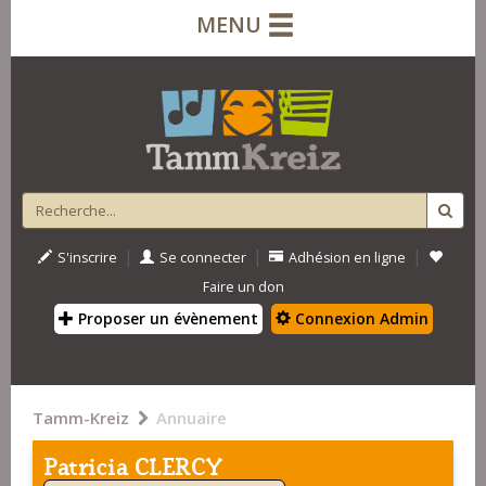
MENU
|
|
|
S'inscrire
Se connecter
Adhésion en ligne
Faire un don
Proposer un évènement
Connexion Admin
Tamm-Kreiz
Annuaire
Patricia CLERCY