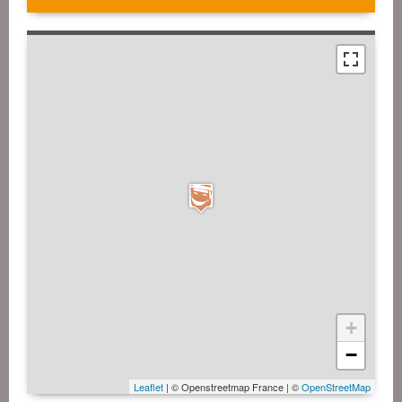
+
−
Leaflet
| © Openstreetmap France | ©
OpenStreetMap