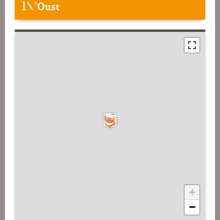
l\'Oust
+
−