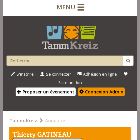
MENU
|
|
|
S'inscrire
Se connecter
Adhésion en ligne
Faire un don
Proposer un évènement
Connexion Admin
Tamm-Kreiz
Annuaire
Thierry GATINEAU