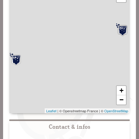
+
−
Leaflet
| © Openstreetmap France | ©
OpenStreetMap
Contact & infos