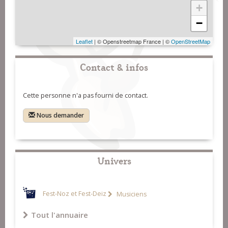
+
−
Leaflet
| © Openstreetmap France | ©
OpenStreetMap
Contact & infos
Cette personne n'a pas fourni de contact.
Nous demander
Univers
Fest-Noz et Fest-Deiz
Musiciens
Tout l'annuaire