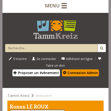
MENU
|
|
|
S'inscrire
Se connecter
Adhésion en ligne
Faire un don
Proposer un évènement
Connexion Admin
Tamm-Kreiz
Annuaire
Ronan LE ROUX