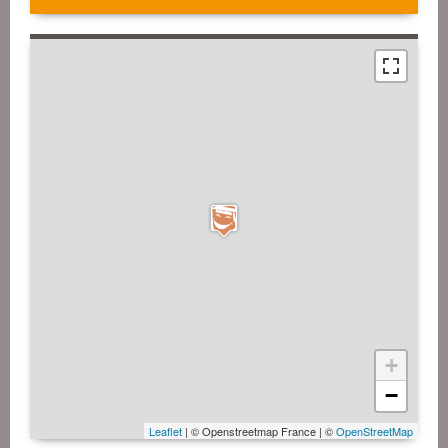
+
−
Leaflet
| © Openstreetmap France | ©
OpenStreetMap