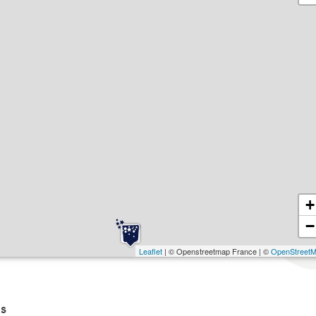
+
−
Leaflet
| © Openstreetmap France | ©
OpenStreet
s