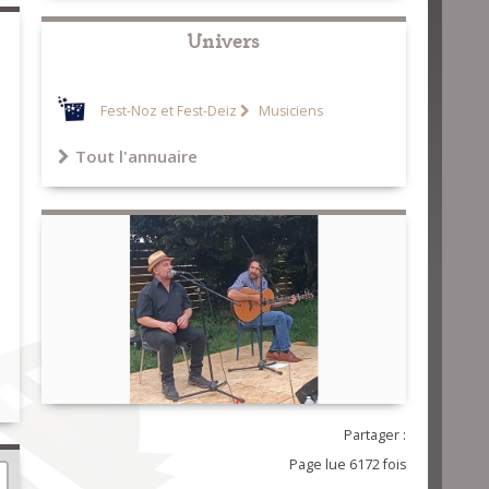
Univers
Fest-Noz et Fest-Deiz
Musiciens
Tout l'annuaire
Partager :
Page lue 6172 fois