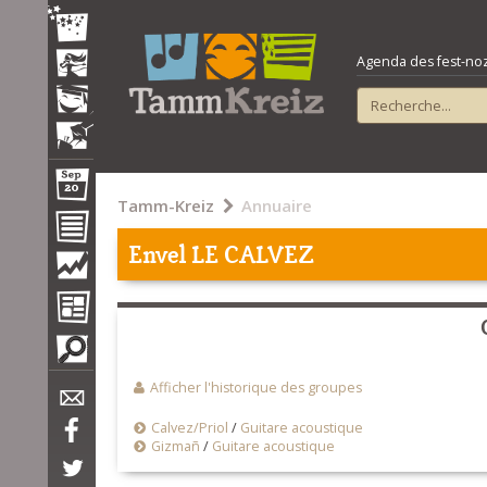
Agenda des fest-noz e
Tamm-Kreiz
Annuaire
Envel LE CALVEZ
Afficher l'historique des groupes
Calvez/Priol
/
Guitare acoustique
Gizmañ
/
Guitare acoustique