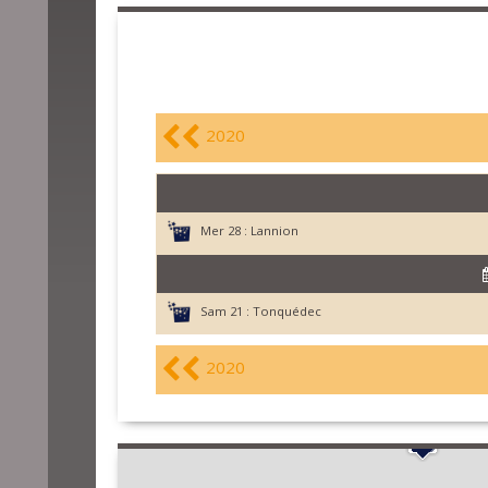
2020
Mer 28 :
Lannion
Sam 21 :
Tonquédec
2020