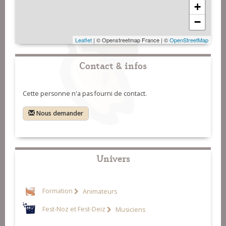
+
−
Leaflet
| © Openstreetmap France | ©
OpenStreetMap
Contact & infos
Cette personne n'a pas fourni de contact.
Nous demander
Univers
Formation
Animateurs
Fest-Noz et Fest-Deiz
Musiciens