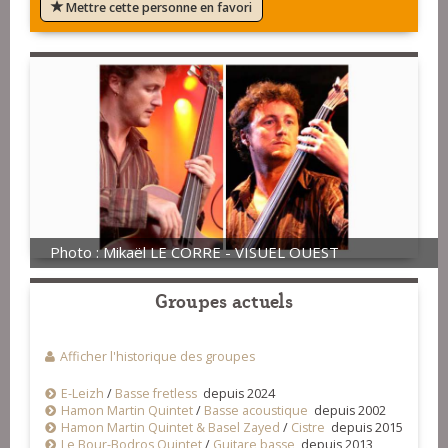
Mettre cette personne en favori
Photo : Mikaël LE CORRE - VISUEL OUEST
Groupes actuels
Afficher l'historique des groupes
E-Leizh
/
Basse fretless
depuis 2024
Hamon Martin Quintet
/
Basse acoustique
depuis 2002
Hamon Martin Quintet & Basel Zayed
/
Cistre
depuis 2015
Le Bour-Bodros Quintet
/
Guitare basse
depuis 2013