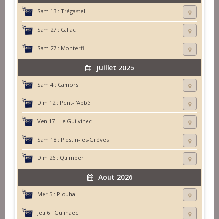
Sam 13 :
Trégastel
Sam 27 :
Callac
Sam 27 :
Monterfil
Juillet 2026
Sam 4 :
Camors
Dim 12 :
Pont-l'Abbé
Ven 17 :
Le Guilvinec
Sam 18 :
Plestin-les-Grèves
Dim 26 :
Quimper
Août 2026
Mer 5 :
Plouha
Jeu 6 :
Guimaëc