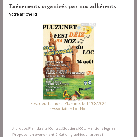
Evénements organisés par nos adhérents
Votre affiche ici
deiz ha noz a Pluzunet le 14/08/2026
Fest Noz a Arz
Association Loc Noz
Alliance des As
A propos
Plan du site
Contact
Soutiens
CGU
Mentions légales
|
|
|
|
|
Proposer un événement
Création graphique : artnoz.fr
|
|