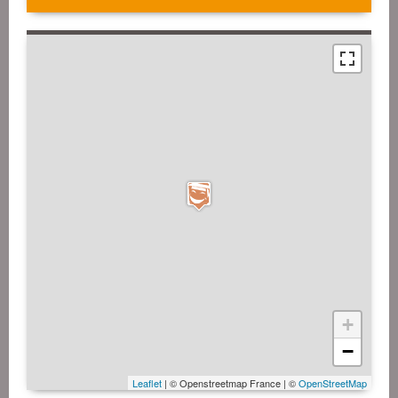
+
−
Leaflet
| © Openstreetmap France | ©
OpenStreetMap