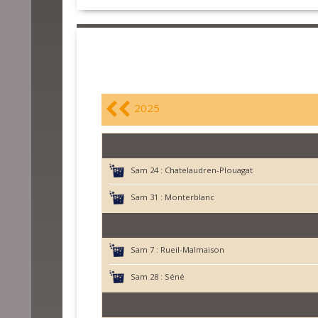
2025
Sam 24 :
Chatelaudren-Plouagat
Sam 31 :
Monterblanc
Sam 7 :
Rueil-Malmaison
Sam 28 :
Séné