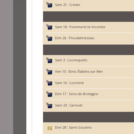
Sam 21 :
Crédin
Sam 18 :
Pommerit-le-Vicomte
Dim 26 :
Ploudalmézeau
Sam 2 :
Locmiquélic
Ven 15 :
Binic-Étables-sur-Mer
Sam 16 :
Locminé
Dim 17 :
Sens-de-Bretagne
Sam 23 :
Carnoët
Dim 28 :
Saint-Gouéno