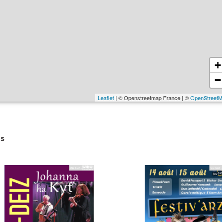
+
−
Leaflet
| © Openstreetmap France | ©
OpenStreet
s