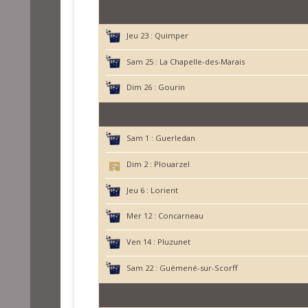
Jeu 23 :
Quimper
Sam 25 :
La Chapelle-des-Marais
Dim 26 :
Gourin
Sam 1 :
Guerledan
Dim 2 :
Plouarzel
Jeu 6 :
Lorient
Mer 12 :
Concarneau
Ven 14 :
Pluzunet
Sam 22 :
Guémené-sur-Scorff