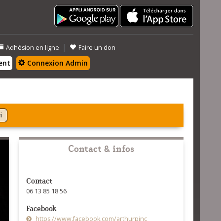
|
Adhésion en ligne
Faire un don
ent
Connexion Admin
i
Contact & infos
Contact
06 13 85 18 56
Facebook
https://www.facebook.com/arthurpinc