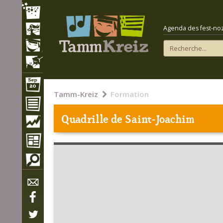
Agenda des fest-noz e
Tamm-Kreiz
Formation
Quadrille de Saint-Joachim