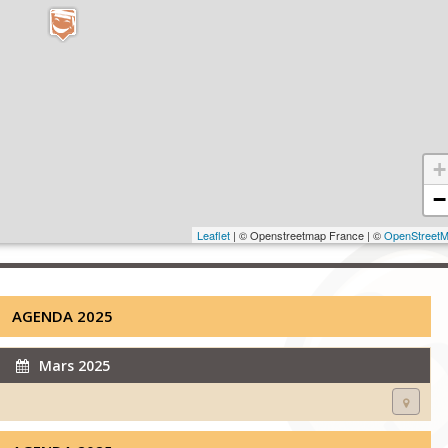
+
−
Leaflet
| © Openstreetmap France | ©
OpenStreet
AGENDA 2025
Mars 2025