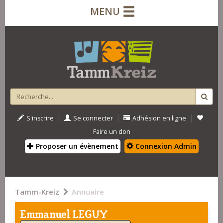
MENU
|
|
|
S'inscrire
Se connecter
Adhésion en ligne
Faire un don
Proposer un évènement
Connexion Admin
Tamm-Kreiz
Annuaire
Emmanuel LEGUY