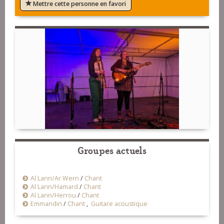
Mettre cette personne en favori
Groupes actuels
Al Lann/Ar Wern
/
Chant
Al Lann/Hamard
/
Chant
Al Lann/Herrou
/
Chant
Emmandin
/
Chant
,
Guitare acoustique