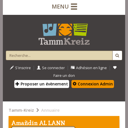
MENU
|
|
|
S'inscrire
Se connecter
Adhésion en ligne
Faire un don
Proposer un évènement
Connexion Admin
Tamm-Kreiz
Annuaire
Amañdin AL LANN