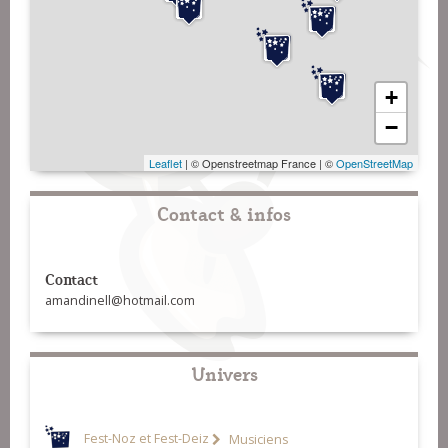
+
−
Leaflet
| © Openstreetmap France | ©
OpenStreetMap
Contact & infos
Contact
amandinell@hotmail.com
Univers
Fest-Noz et Fest-Deiz
Musiciens