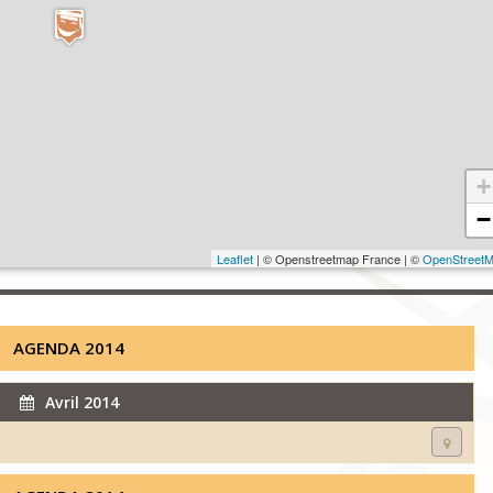
+
−
Leaflet
| © Openstreetmap France | ©
OpenStreet
AGENDA 2014
Avril 2014