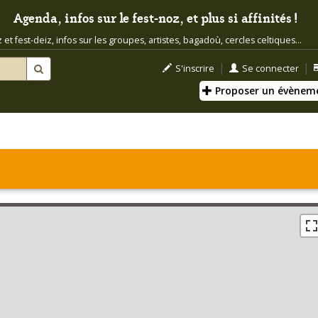
Agenda, infos sur le fest-noz, et plus si affinités !
t fest-deiz, infos sur les groupes, artistes, bagadoù, cercles celtiques...
|
|
S'inscrire
Se connecter
Proposer un évènem