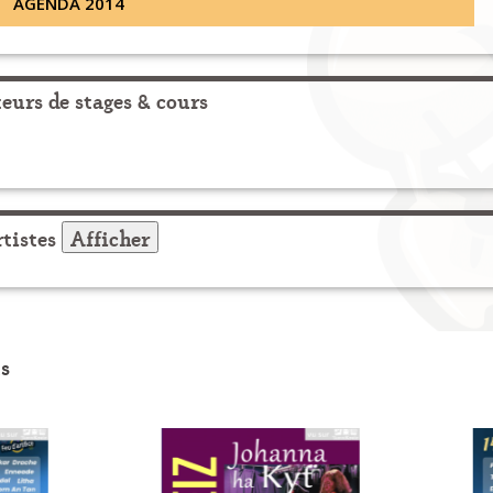
AGENDA 2014
urs de stages & cours
tistes
Afficher
s