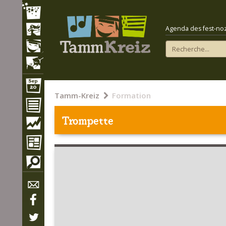
Agenda des fest-noz e
Tamm-Kreiz
Formation
Trompette