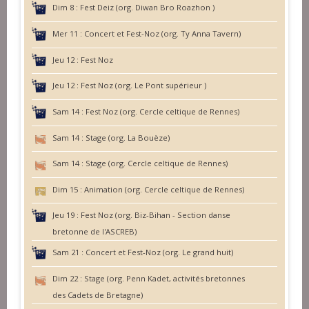
Dim 8 :
Fest Deiz (org. Diwan Bro Roazhon )
Mer 11 :
Concert et Fest-Noz (org. Ty Anna Tavern)
Jeu 12 :
Fest Noz
Jeu 12 :
Fest Noz (org. Le Pont supérieur )
Sam 14 :
Fest Noz (org. Cercle celtique de Rennes)
Sam 14 :
Stage (org. La Bouèze)
Sam 14 :
Stage (org. Cercle celtique de Rennes)
Dim 15 :
Animation (org. Cercle celtique de Rennes)
Jeu 19 :
Fest Noz (org. Biz-Bihan - Section danse
bretonne de l'ASCREB)
Sam 21 :
Concert et Fest-Noz (org. Le grand huit)
Dim 22 :
Stage (org. Penn Kadet, activités bretonnes
des Cadets de Bretagne)