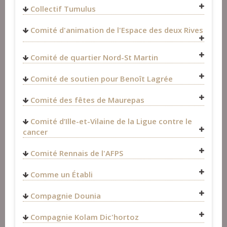
35000
Rennes
FRANCE
Collectif Tumulus
FRANCE
02 99 51 93 15
https://www.facebook.com/P%C3%A2ssBreizh-
cnt.35@cnt-f.org
Fest-Noz et Fest-Deiz
>
Organisateurs
Comité d'animation de l'Espace des deux Rives
112853524175666/
http://www.cnt-f.org/ul.rennes/
Fest-Noz et Fest-Deiz
>
Organisateurs
Fest-Noz et Fest-Deiz
>
Organisateurs
Fest-Noz et Fest-Deiz
>
Organisateurs
Comité de quartier Nord-St Martin
Fest-Noz et Fest-Deiz
>
Organisateurs
Comité de soutien pour Benoît Lagrée
Fest-Noz et Fest-Deiz
>
Organisateurs
Comité des fêtes de Maurepas
http://www.cdf-rennes.org/
Comité d’Ille-et-Vilaine de la Ligue contre le
Fest-Noz et Fest-Deiz
>
Organisateurs
cancer
Comité Rennais de l'AFPS
11 rue de Flandre
Comme un Établi
35000
Rennes
FRANCE
Fest-Noz et Fest-Deiz
>
Organisateurs
Compagnie Dounia
Fest-Noz et Fest-Deiz
>
Organisateurs
https://www.ligue-cancer.net/cd35/journal
Compagnie Kolam Dic'hortoz
https://www.facebook.com/laliguecontrelecancer35