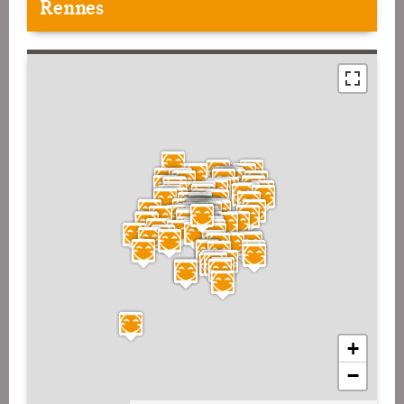
Rennes
+
−