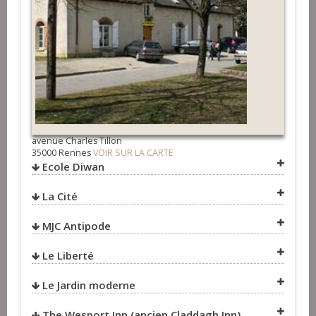
http://groupeyao.free.fr/
Fest-Noz et Fest-Deiz
>
Groupes
Concerts
>
Groupes
avenue Charles Tillon
35000 Rennes
VOIR SUR LA CARTE
Ecole Diwan
La Cité
MJC Antipode
Le Liberté
Le Jardin moderne
The Wesport Inn (ancien Claddagh Inn)