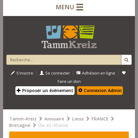
MENU
|
|
|
S'inscrire
Se connecter
Adhésion en ligne
Faire un don
Proposer un évènement
Connexion Admin
Tamm-Kreiz
Annuaire
Lieux
FRANCE
Bretagne
Ille-et-Vilaine