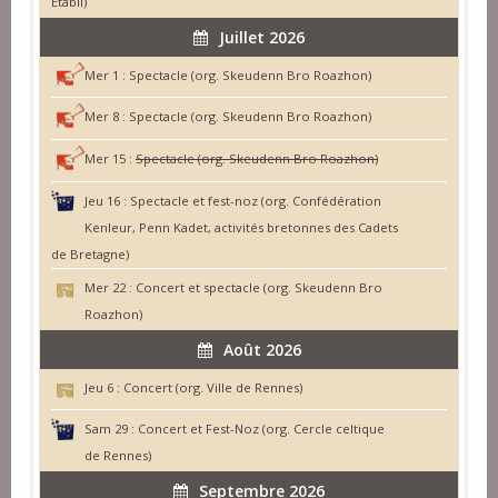
Établi)
Juillet 2026
Mer 1 :
Spectacle (org. Skeudenn Bro Roazhon)
Mer 8 :
Spectacle (org. Skeudenn Bro Roazhon)
Mer 15 :
Spectacle (org. Skeudenn Bro Roazhon)
Jeu 16 :
Spectacle et fest-noz (org. Confédération
Kenleur, Penn Kadet, activités bretonnes des Cadets
de Bretagne)
Mer 22 :
Concert et spectacle (org. Skeudenn Bro
Roazhon)
Août 2026
Jeu 6 :
Concert (org. Ville de Rennes)
Sam 29 :
Concert et Fest-Noz (org. Cercle celtique
de Rennes)
Septembre 2026