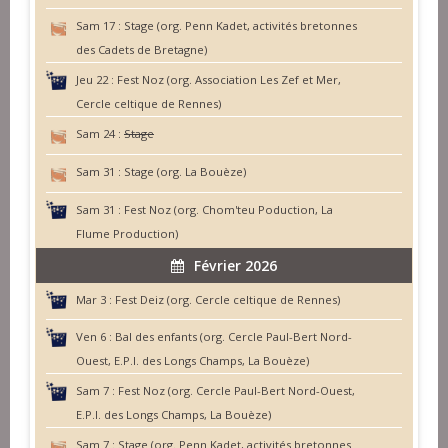
Sam 17 :
Stage (org. Penn Kadet, activités bretonnes
des Cadets de Bretagne)
Jeu 22 :
Fest Noz (org. Association Les Zef et Mer,
Cercle celtique de Rennes)
Sam 24 :
Stage
Sam 31 :
Stage (org. La Bouèze)
Sam 31 :
Fest Noz (org. Chom'teu Poduction, La
Flume Production)
Février 2026
Mar 3 :
Fest Deiz (org. Cercle celtique de Rennes)
Ven 6 :
Bal des enfants (org. Cercle Paul-Bert Nord-
Ouest, E.P.I. des Longs Champs, La Bouèze)
Sam 7 :
Fest Noz (org. Cercle Paul-Bert Nord-Ouest,
E.P.I. des Longs Champs, La Bouèze)
Sam 7 :
Stage (org. Penn Kadet, activités bretonnes