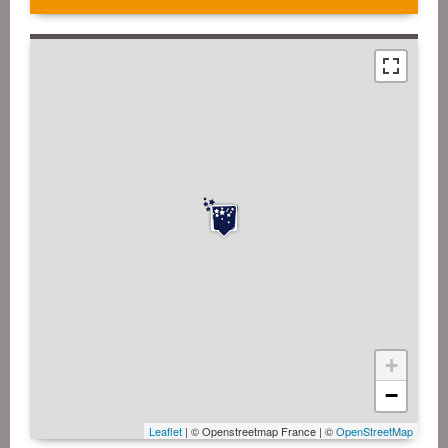
+
−
Leaflet
| © Openstreetmap France | ©
OpenStreetMap