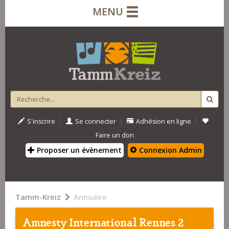
MENU
|
|
|
S'inscrire
Se connecter
Adhésion en ligne
Faire un don
Proposer un évènement
Connexion Admin
Tamm-Kreiz
Annuaire
Amnesty International Rennes 2