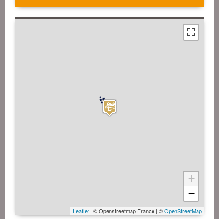
+
−
Leaflet
| © Openstreetmap France | ©
OpenStreetMap