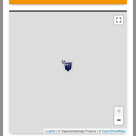
+
−
Leaflet
| © Openstreetmap France | ©
OpenStreetMap