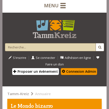
MENU
|
|
|
S'inscrire
Se connecter
Adhésion en ligne
Faire un don
Proposer un évènement
Connexion Admin
Tamm-Kreiz
Annuaire
Le Mondo bizarro