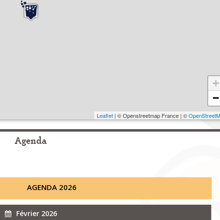
+
−
Leaflet
| © Openstreetmap France | ©
OpenStreet
Agenda
AGENDA 2026
Février 2026