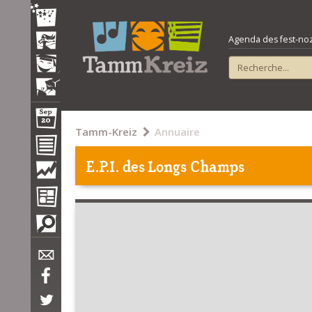
Agenda des fest-noz e
Tamm-Kreiz
Annuaire
E.P.I. des Longs Champs