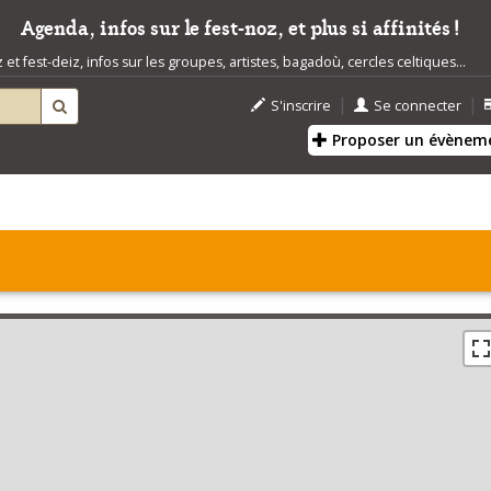
Agenda, infos sur le fest-noz, et plus si affinités !
t fest-deiz, infos sur les groupes, artistes, bagadoù, cercles celtiques...
|
|
S'inscrire
Se connecter
Proposer un évènem