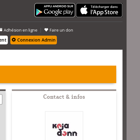
|
Adhésion en ligne
Faire un don
ent
Connexion Admin
Contact & infos