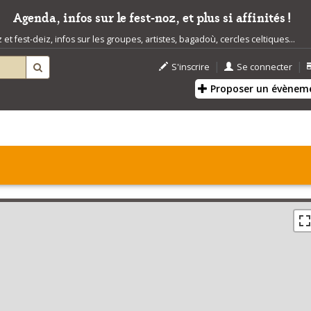
Agenda, infos sur le fest-noz, et plus si affinités !
t fest-deiz, infos sur les groupes, artistes, bagadoù, cercles celtiques...
|
|
S'inscrire
Se connecter
Proposer un évènem