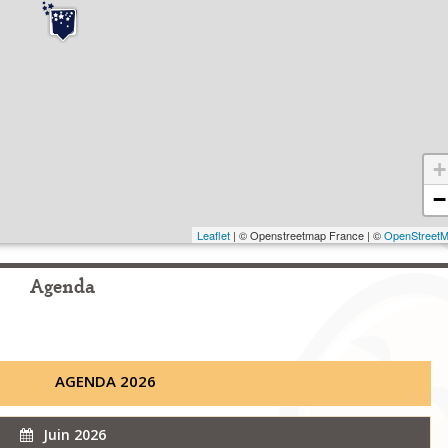
+
−
Leaflet
| © Openstreetmap France | ©
OpenStreet
Agenda
AGENDA 2026
Juin 2026