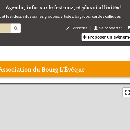
Agenda, infos sur le fest-noz, et plus si affinités !
t fest-deiz, infos sur les groupes, artistes, bagadoù, cercles celtiques...
|
|
S'inscrire
Se connecter
Proposer un évènem
'Association du Bourg L'Évêque