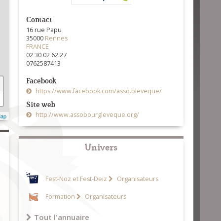
Contact
16 rue Papu
35000
Rennes
FRANCE
02 30 02 62 27
0762587413
Facebook
https://www.facebook.com/asso.bleveque/
Site web
http://www.assobourgleveque.org/
Map
Univers
Fest-Noz et Fest-Deiz
Organisateurs
Formation
Organisateurs
Tout l'annuaire