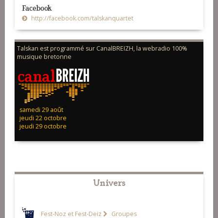
Facebook
http://facebook.com/talskanquartet
Talskan est programmé sur CanalBREIZH, la webradio 100%
musique bretonne
samedi 29 août
jeudi 22 octobre
jeudi 29 octobre
Univers
Fest-Noz et Fest-Deiz
Groupes