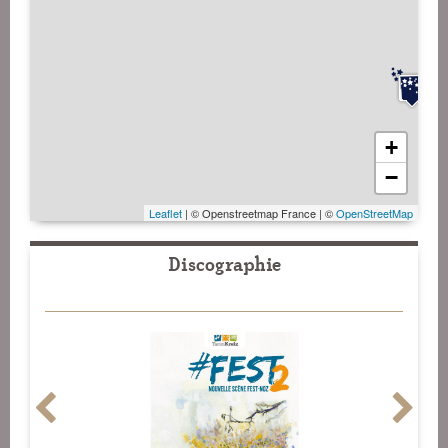
+
−
Leaflet
| © Openstreetmap France | ©
OpenStreetMap
Discographie