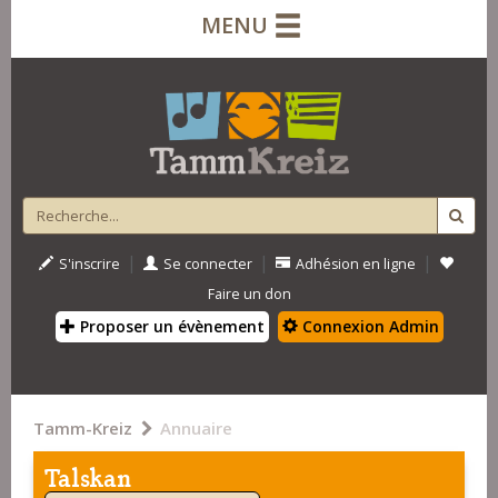
MENU
|
|
|
S'inscrire
Se connecter
Adhésion en ligne
Faire un don
Proposer un évènement
Connexion Admin
Tamm-Kreiz
Annuaire
Talskan