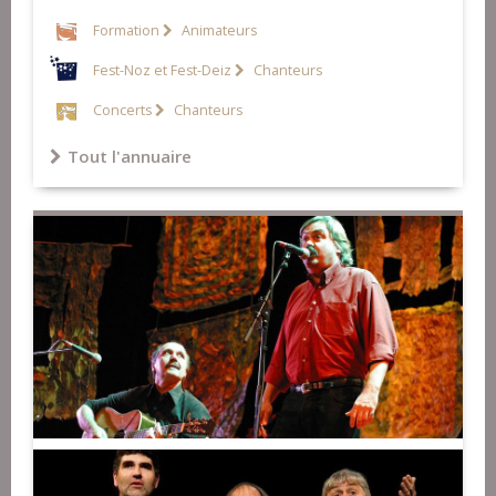
Formation
Animateurs
Fest-Noz et Fest-Deiz
Chanteurs
Concerts
Chanteurs
Tout l'annuaire