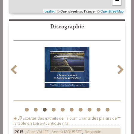
−
Leaflet
| © Openstreetmap France | ©
OpenStreetMap
Discographie
1
2
3
4
5
6
7
8
9
10
Ecouter des extraits de l'album
Chants des plaisirs de
la table en Loire-Atlantique n°3
2015 -
Alice VALLEE
,
Annick MOUSSET
,
Benjamin