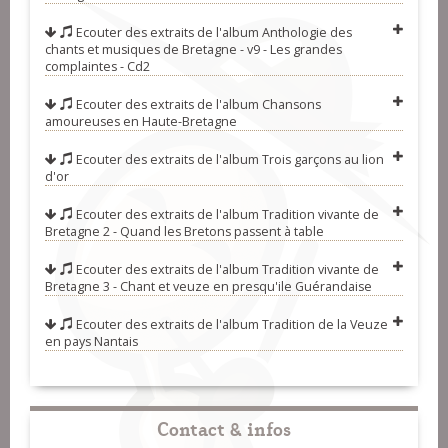
Juteau)
10-Le repas de Magloire (Roland
Ecouter des extraits de l'album
Anthologie des
chants et musiques de Bretagne - v9 - Les grandes
Guillou et Hervé Dréan)
11-Le rata (Martine Lehuédé, Ronan
complaintes - Cd2
Le Gouriérec et Mickael Haultbois)
12-Ah, les civelles ! (Roland Brou et
Ecouter des extraits de l'album
Chansons
amoureuses en Haute-Bretagne
Patrick Couton)
13-Garçon Sans-souci (Mathieu
Hamon)
14-Les filles de Talenson (Jean-Félix
Ecouter des extraits de l'album
Trois garçons au lion
d'or
Hautbois, Damien Tatard, Tangye
15-Là-haut sur la montagne (Sylvain
Ecouter des extraits de l'album
Tradition vivante de
Pacault et David Bourdeau)
Girault et François Robin)
16-La cuisiniere du moulin à vent
Bretagne 2 - Quand les Bretons passent à table
(Jean-Louis Auneau et Francis
17-M'y promenant dessus l'herbette
Ecouter des extraits de l'album
Tradition vivante de
Bretagne 3 - Chant et veuze en presqu'ile Guérandaise
Boissard)
(Nolwenn Le Dissez, Rachel
18-O muscadet ! (Jean-Louis
Goodwin, Hervé Dréan et Mickael
Auneau et Patrick Couton)
19-Madeleine s'est enivrée (Arnaud
Ecouter des extraits de l'album
Tradition de la Veuze
en pays Nantais
Robert)
Lebot, Blandine Dousset et
20-Oh, qu'ca va bien ! (Annick
Dominique Bourcier)
Mousset et François Troffigué)
21-Oraison funèbre d'un brochet au
beurre blanc (Roland Brou et
22-Servante lève-toi matin (Janick
Contact & infos