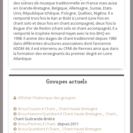
des scènes de musique traditionnelle en France mais aussi
en Grande-Bretagne, Belgique, Allemagne, Suisse, Etats-
Unis, République tchèque, Pologne, Québec, Nigéria. Il a
remporté trois fois le Kan ar Bobl à Lorient (une fois en
chant solo et deux fois en chant accompagné), deux fois la
Bogue d’or de Redon (chant solo et chant accompagné). Il a
remporté le trophée Armand Hayet avec le trio BHQ en
1998. Il anime des stages de chant traditionnel depuis 1983
dans différentes structures associatives dont l’ancienne
ADDM 44, il est intervenu au CFMI de Rennes ainsi que dans
la formation des enseignants du premier degré en Loire
Atlantique.
Groupes actuels
Afficher l'historique des groupes
Brou/Couton
/
Chant
,
Chant Haute Bretagne
Brou/Hamon/Quimbert
/
Chant Haute Bretagne
,
Chant
,
Chant Guérande-Brière
Brou/Pennec
/
Chant
depuis 2011
Brou/Quimbert
/
Chant
,
Chant Haute Bretagne