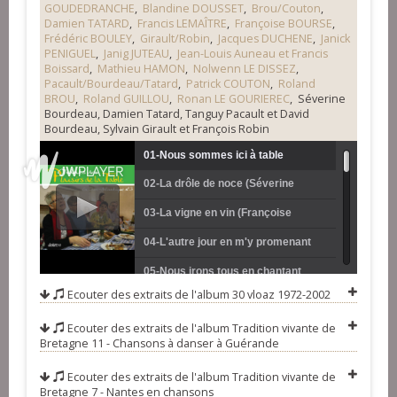
GOUDEDRANCHE
,
Blandine DOUSSET
,
Brou/Couton
,
Damien TATARD
,
Francis LEMAÎTRE
,
Françoise BOURSE
,
Frédéric BOULEY
,
Girault/Robin
,
Jacques DUCHENE
,
Janick
PENIGUEL
,
Janig JUTEAU
,
Jean-Louis Auneau et Francis
Boissard
,
Mathieu HAMON
,
Nolwenn LE DISSEZ
,
Pacault/Bourdeau/Tatard
,
Patrick COUTON
,
Roland
BROU
,
Roland GUILLOU
,
Ronan LE GOURIEREC
, Séverine
Bourdeau, Damien Tatard, Tanguy Pacault et David
Bourdeau, Sylvain Girault et François Robin
01-Nous sommes ici à table
02-La drôle de noce (Séverine
(Anthony Letertre et Benjamin
Bourdeau, Damien Tatard, Tanguy
03-La vigne en vin (Françoise
Goudedranche)
Pacault et David Bourdeau)
Bourse)
04-L'autre jour en m'y promenant
(Bruno Nourry, Frédérik Bouley et
05-Nous irons tous en chantant
Ecouter des extraits de l'album
30 vloaz 1972-2002
Gwenaelle Ambuhi)
(Dominique Juteau, Roland Guillou
06-A ta santé, cher camarade
Ecouter des extraits de l'album
Tradition vivante de
et Laurent Chailloux)
(Jacques Duchêne)
07-Les canotiers de loire (Daniel
Bretagne 11 - Chansons à danser à Guérande
Lehuédé et Blandine Dousset)
08-Ivrogne, rentres-tu au logis ?
Ecouter des extraits de l'album
Tradition vivante de
(Oona Hudin et Alan Vallée)
09-Les pommes de terre (Janig
Bretagne 7 - Nantes en chansons