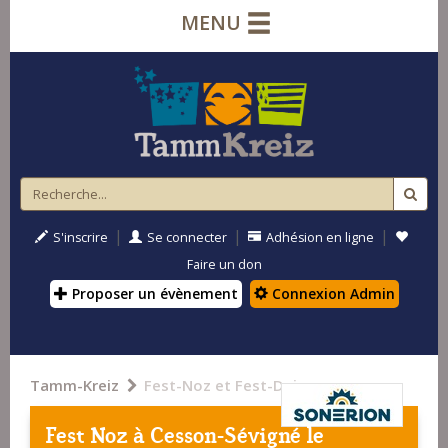
MENU
|
|
|
S'inscrire
Se connecter
Adhésion en ligne
Faire un don
Proposer un évènement
Connexion Admin
Tamm-Kreiz
Fest-Noz et Fest-Deiz
Fest Noz à
Cesson-Sévigné
le