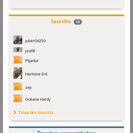
Inscrits
18
julien56250
josifill
Plijadur
Hermine Er6
zeji
Océane Hardy
Tous les inscrits
Derniers commentaires