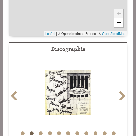
+
−
Leaflet
| © Openstreetmap France | ©
OpenStreetMap
Discographie
1
2
3
4
5
6
7
8
9
10
11