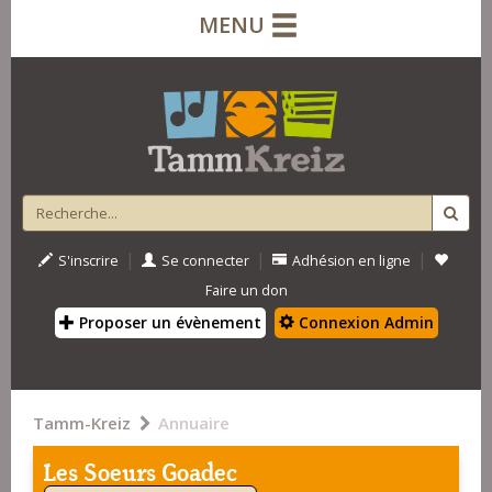
MENU
|
|
|
S'inscrire
Se connecter
Adhésion en ligne
Faire un don
Proposer un évènement
Connexion Admin
Tamm-Kreiz
Annuaire
Les Soeurs Goadec