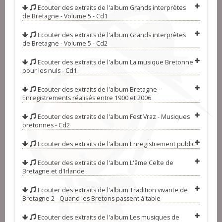
Debeix
07-Dimeus ma jardin - Yann-Fañch
Ecouter des extraits de l'album
Grands interprètes
de Bretagne - Volume 5 - Cd1
Kemener
08-En chemin de fer - Roland Guillou
(rond paludier)
09-An tad moualc'h kozh - Les
Ecouter des extraits de l'album
Grands interprètes
de Bretagne - Volume 5 - Cd2
soeurs Goadec
10-Suite d'avant-deux - Emmanuelle
Ecouter des extraits de l'album
La musique Bretonne
Bouthillier
11-Je suis la délaissée - Valentine
pour les nuls - Cd1
Veillet
12-Bremañ pa eo nevez deuet de la
Ecouter des extraits de l'album
Bretagne -
Enregistrements réalisés entre 1900 et 2006
goutte e-barzh ar vro - Quéré-Le
13-Avant-deux gavotté - Pierre
Menn (gavotte)
Gauthier
14-Suite de marches du pays de
Ecouter des extraits de l'album
Fest Vraz - Musiques
bretonnes - Cd2
Redon - Gilbert Hervieux-Jacques
15-O tistreiñ eus a Blouneour-
Ecouter des extraits de l'album
Enregistrement public
Beauchamp
Traezh - Roger Prémel (dañs round)
16-C'était une fille parmi ces bois -
Ecouter des extraits de l'album
L'âme Celte de
Clémentine Jouin
17-Pardon Sant-Wilherm -
Bretagne et d'Irlande
Dominique Jouve- Auguste
18-Celle que mon coeur aime - Les
Ecouter des extraits de l'album
Tradition vivante de
Quéméner (dañs fañch)
soeurs Udo (ronde de Loudéac)
19-Ar vestrez klañv - Marthe
Bretagne 2 - Quand les Bretons passent à table
Vassallo
20-Gué la violette - Louis Rouxel
Ecouter des extraits de l'album
Les musiques de