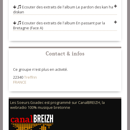
Ecouter des extraits de l'album
Le pardon des kan ha
diskan
Ecouter des extraits de l'album
En passant par la
Bretagne (Face A)
Contact & infos
Ce groupe n'est plus en activité.
22340
Treffrin
FRANCE
Les Soeurs Goadec est programmé sur CanalBREIZH, la
webradio 100% musique bretonne