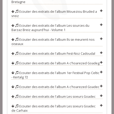
Bretagne
(ridée)
21-Tri martolod - Nicole Pochic
Ecouter des extraits de l'album
Moueziou Bruded a
(ronde à trois pas)
22-Vous jeunes gens - Gisèle Gallais
vreiz
23-Tamm diwezhañ - Idéal Jazz
Ecouter des extraits de l'album
Les sources du
(gavotte ton doubl)
Barzaz Breiz aujourd'hui - Volume 1
Ecouter des extraits de l'album
Ils se meurent nos
oiseaux
Ecouter des extraits de l'album
Fest-Noz Cadoudal
Ecouter des extraits de l'album
A c'hoarezed Goadeg
Ecouter des extraits de l'album
1er Festival Pop Celtic
- Kertalg 72
Ecouter des extraits de l'album
A c'hoarezed Goadec
Ecouter des extraits de l'album
Les soeurs Goadec
Ecouter des extraits de l'album
Les soeurs Goadec
de Carhaix