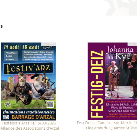
s
st Deiz a Camaret-sur-Mer le 16/08/2026
Fest Noz a Arzal le 14/0
les Amis du Quartier St Thomas
Alliance des Associations