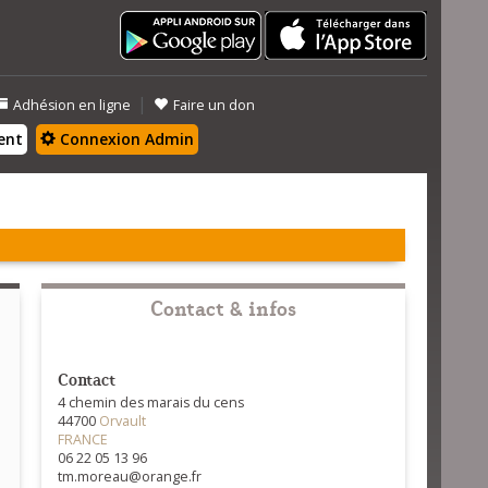
|
Adhésion en ligne
Faire un don
ent
Connexion Admin
Contact & infos
Contact
4 chemin des marais du cens
44700
Orvault
FRANCE
06 22 05 13 96
tm.moreau@orange.fr