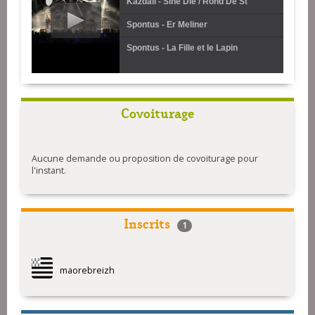
Kazdall - Sine Die / Rond De St
circassien
Vincent
Spontus - Er Meliner
Spontus - La Fille et le Lapin
Covoiturage
Aucune demande ou proposition de covoiturage pour
l'instant.
Inscrits
1
maorebreizh