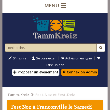
MENU
|
|
|
S'inscrire
Se connecter
Adhésion en ligne
Faire un don
Proposer un évènement
Connexion Admin
Tamm-Kreiz
Fest-Noz et Fest-Deiz
Fest Noz à
Franconville
le Samedi