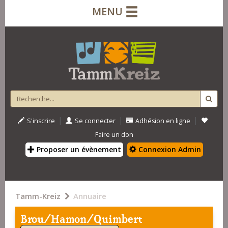
MENU
|
|
|
S'inscrire
Se connecter
Adhésion en ligne
Faire un don
Proposer un évènement
Connexion Admin
Tamm-Kreiz
Annuaire
Brou/Hamon/Quimbert