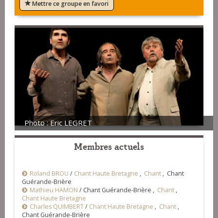
Mettre ce groupe en favori
Photo : Eric LEGRET
Membres actuels
Roland BROU
/
Chant Haute Bretagne
,
Chant
, Chant
Guérande-Brière
Mathieu HAMON
/
Chant Guérande-Brière ,
Chant
,
Chant Haute Bretagne
Charles QUIMBERT
/
Chant Haute Bretagne
,
Chant
,
Chant Guérande-Brière