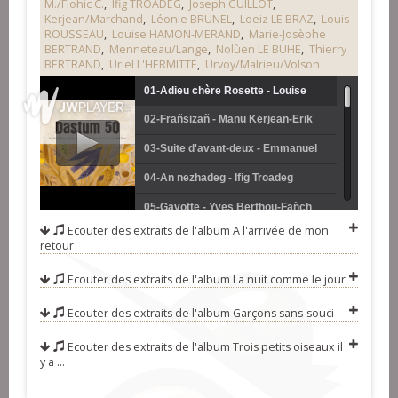
M./Flohic C.
,
Ifig TROADEG
,
Joseph GUILLOT
,
Kerjean/Marchand
,
Léonie BRUNEL
,
Loeiz LE BRAZ
,
Louis
ROUSSEAU
,
Louise HAMON-MERAND
,
Marie-Josèphe
BERTRAND
,
Menneteau/Lange
,
Nolùen LE BUHE
,
Thierry
BERTRAND
,
Uriel L'HERMITTE
,
Urvoy/Malrieu/Volson
01-Adieu chère Rosette - Louise
02-Frañsizañ - Manu Kerjean-Erik
Hamon-Mérand
Marchand (fisel)
03-Suite d'avant-deux - Emmanuel
Rondin
04-An nezhadeg - Ifig Troadeg
05-Gavotte - Yves Berthou-Fañch
Ecouter des extraits de l'album
A l'arrivée de mon
Pérennès (ton simple)
06-Un petit tour à la ridée - Brou-
retour
Hamon-Quimbert (ridée)
07-Tonieu de gerhet - André Drumel
Ecouter des extraits de l'album
La nuit comme le jour
(marche)
08-Ronde de Ploeuc - Uriel
Ecouter des extraits de l'album
Garçons sans-souci
l'Hermitte
09-Kimiad paotred Plouilio - Marie-
Ecouter des extraits de l'album
Trois petits oiseaux il
Josèphe Bertrand
10-Gavotenn giz ar Faoued - Pierre
y a ...
Crépillon-Laurent Bigot
11-Pierre mon aimant Pierre -