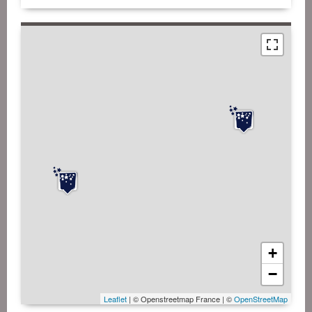
+
−
Leaflet
| © Openstreetmap France | ©
OpenStreetMap