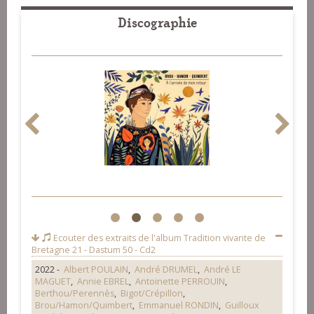
Discographie
1
2
3
4
5
Ecouter des extraits de l'album
Tradition vivante de
Bretagne 21 - Dastum 50 - Cd2
2022 -
Albert POULAIN
,
André DRUMEL
,
André LE
MAGUET
,
Annie EBREL
,
Antoinette PERROUIN
,
Berthou/Perennès
,
Bigot/Crépillon
,
Brou/Hamon/Quimbert
,
Emmanuel RONDIN
,
Guilloux