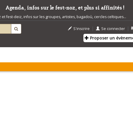
Agenda, infos sur le fest-noz, et plus si affinités !
t fest-deiz, infos sur les groupes, artistes, bagadoù, cercles celtiques...
|
|
S'inscrire
Se connecter
Proposer un évènem