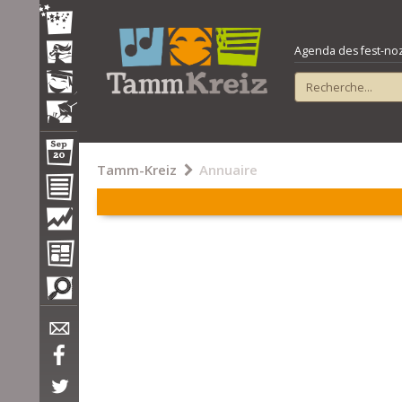
Agenda des fest-noz e
Tamm-Kreiz
Annuaire