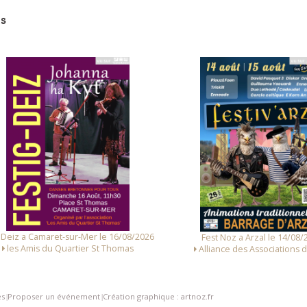
s
 Deiz a Camaret-sur-Mer le 16/08/2026
Fest Noz a Arzal le 14/08/
les Amis du Quartier St Thomas
Alliance des Associations d
es
Proposer un événement
Création graphique : artnoz.fr
|
|