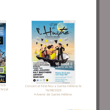
Fest Noz a Tr
2026
Concert et Fest-Noz a Sainte-Hélène le
'Arzal
16/08/2026
Avenir de Sainte Hélène