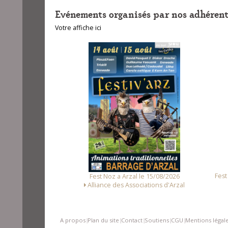
Evénements organisés par nos adhérent
Votre affiche ici
unet le 14/08/2026
Fest
Fest Noz a Arzal le 15/08/2026
Loc Noz
Alliance des Associations d'Arzal
A propos
Plan du site
Contact
Soutiens
CGU
Mentions légal
|
|
|
|
|