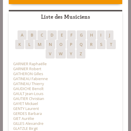
Liste des Musiciens
A
B
C
D
E
F
G
H
I
J
K
L
M
N
O
P
Q
R
S
T
V
W
Y
Z
GARNIER Raphaëlle
GARNIER Robert
GATHERON Gilles
GATINEAU Fabienne
GATINEAU Thierry
GAUDICHE Benoît
GAULT Jean-Louis
GAUTIER Christian
GAYET Mickael
GENTY Laurent
GERDES Barbara
GIET Aurélie
GILLES Alexandre
GLATZLE Birgit