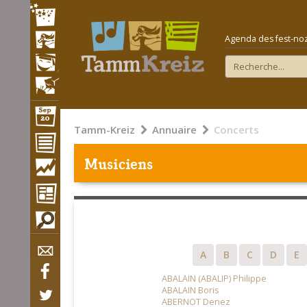
Agenda des fest-noz e
Tamm-Kreiz
Annuaire
Concerts
Musiciens
A
B
C
D
E
ABALAIN (ABALIP) Philippe
ABALAIN Boris
ABERNOT Denez