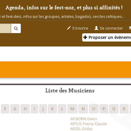
Agenda, infos sur le fest-noz, et plus si affinités !
t fest-deiz, infos sur les groupes, artistes, bagadoù, cercles celtiques...
|
|
S'inscrire
Se connecter
Proposer un évènem
Liste des Musiciens
F
G
H
I
J
K
L
M
N
O
P
Q
R
AR BORN Gwen
ARTUS Pierre-Claude
ARZEL Gildas