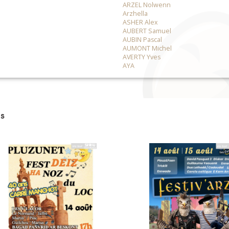
ARZEL Nolwenn
Arzhella
ASHER Alex
AUBERT Samuel
AUBIN Pascal
AUMONT Michel
AVERTY Yves
AYA
s