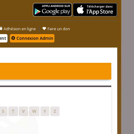
|
Adhésion en ligne
Faire un don
ent
Connexion Admin
S
T
V
W
Y
Z