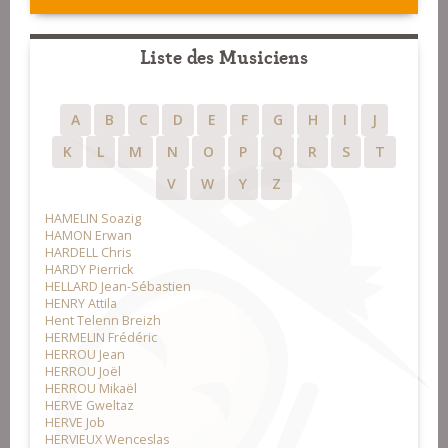
Liste des Musiciens
A
B
C
D
E
F
G
H
I
J
K
L
M
N
O
P
Q
R
S
T
V
W
Y
Z
HAMELIN Soazig
HAMON Erwan
HARDELL Chris
HARDY Pierrick
HELLARD Jean-Sébastien
HENRY Attila
Hent Telenn Breizh
HERMELIN Frédéric
HERROU Jean
HERROU Joël
HERROU Mikaël
HERVE Gweltaz
HERVE Job
HERVIEUX Wenceslas