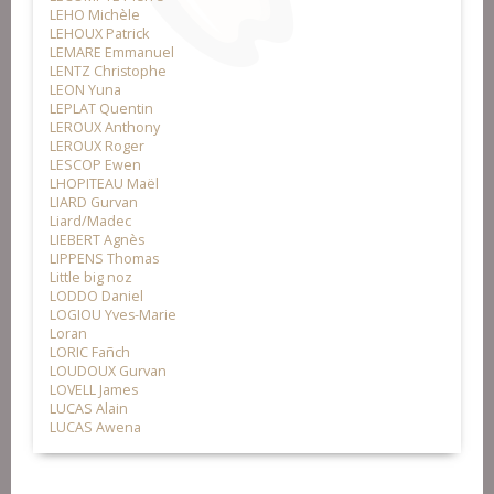
LEHO Michèle
LEHOUX Patrick
LEMARE Emmanuel
LENTZ Christophe
LEON Yuna
LEPLAT Quentin
LEROUX Anthony
LEROUX Roger
LESCOP Ewen
LHOPITEAU Maël
LIARD Gurvan
Liard/Madec
LIEBERT Agnès
LIPPENS Thomas
Little big noz
LODDO Daniel
LOGIOU Yves-Marie
Loran
LORIC Fañch
LOUDOUX Gurvan
LOVELL James
LUCAS Alain
LUCAS Awena