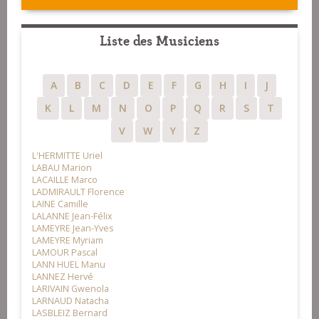
Liste des Musiciens
A
B
C
D
E
F
G
H
I
J
K
L
M
N
O
P
Q
R
S
T
V
W
Y
Z
L'HERMITTE Uriel
LABAU Marion
LACAILLE Marco
LADMIRAULT Florence
LAINE Camille
LALANNE Jean-Félix
LAMEYRE Jean-Yves
LAMEYRE Myriam
LAMOUR Pascal
LANN HUEL Manu
LANNEZ Hervé
LARIVAIN Gwenola
LARNAUD Natacha
LASBLEIZ Bernard