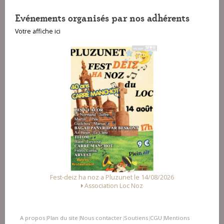
Evénements organisés par nos adhérents
Votre affiche ici
unet le 14/08/2026
Fest Noz a Arzal le 15/08/2026
Loc Noz
Alliance des Associations d'Arzal
A propos
Plan du site
Nous contacter
Soutiens
CGU
Mentions
|
|
|
|
|