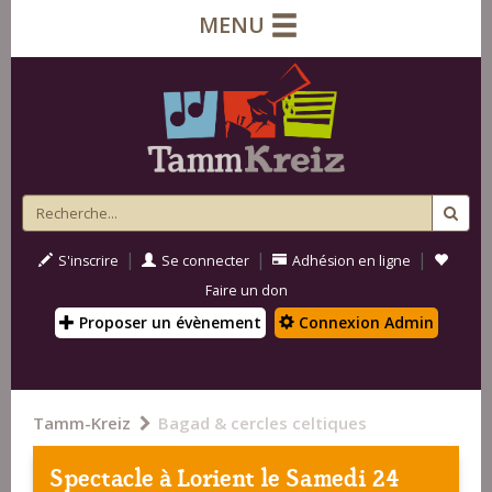
MENU
|
|
|
S'inscrire
Se connecter
Adhésion en ligne
Faire un don
Proposer un évènement
Connexion Admin
Tamm-Kreiz
Bagad & cercles celtiques
Spectacle à
Lorient
le Samedi 24