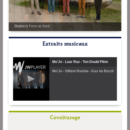
Diatonik Penn-ar-bed
Extraits musicaux
Mo'Jo - Loar Ruz - Ton Doubl Plinn
Mo'Jo - Olifant Rumba - Kas ha Barzh
(feat. Zalem Delarbre)
Covoiturage