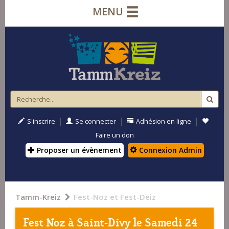
MENU
|
|
|
S'inscrire
Se connecter
Adhésion en ligne
Faire un don
Proposer un évènement
Connexion Admin
Tamm-Kreiz
Fest-Noz et Fest-Deiz
Fest Noz à
Saint-Divy
le Samedi 24