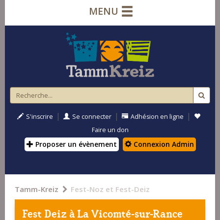
MENU
|
|
|
S'inscrire
Se connecter
Adhésion en ligne
Faire un don
Proposer un évènement
Connexion Admin
Tamm-Kreiz
Fest-Noz et Fest-Deiz
Fest Deiz à
La Vicomté-sur-Rance