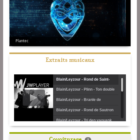
Plantec
Extraits musicaux
Blain/Leyzour - Rond de Saint-
Blain/Leyzour - Plinn - Ton double
Vincent
Blain/Leyzour - Branle de
Noirmoutier
Blain/Leyzour - Rond de Sautron
Blain/Leyzour - Tri den yaouank
(Kas a-barh)
Blain/Leyzour - Deus en-dro
Covoiturage
1