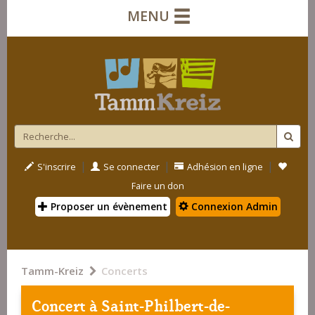
MENU
|
|
|
S'inscrire
Se connecter
Adhésion en ligne
Faire un don
Proposer un évènement
Connexion Admin
Tamm-Kreiz
Concerts
Concert à
Saint-Philbert-de-