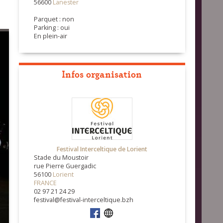
56600
Lanester
Parquet : non
Parking : oui
En plein-air
Infos organisation
Festival Interceltique de Lorient
Stade du Moustoir
rue Pierre Guergadic
56100
Lorient
FRANCE
02 97 21 24 29
festival@festival-interceltique.bzh