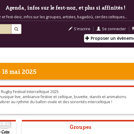
Agenda, infos sur le fest-noz, et plus si affinités !
t fest-deiz, infos sur les groupes, artistes, bagadoù, cercles celtiques...
|
|
S'inscrire
Se connecter
Proposer un évènem
 18 mai 2025
Rugby Festival Interceltique 2025.
musique live, ambiance festive et celtique, buvette, stands et animations.
brer au rythme du ballon ovale et des sonorités interceltique !
Groupes