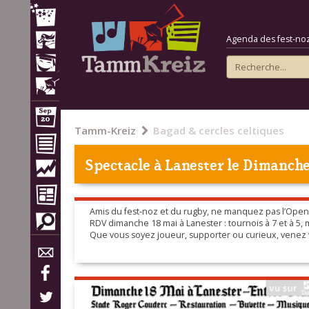
Agenda des fest-noz e
Tamm-Kreiz
Bagad & cercles celtiques
Spectacle à
Lanester
le Dimanche
Amis du fest-noz et du rugby, ne manquez pas l’Open 
RDV dimanche 18 mai à Lanester : tournois à 7 et à 5, 
Que vous soyez joueur, supporter ou curieux, venez vi