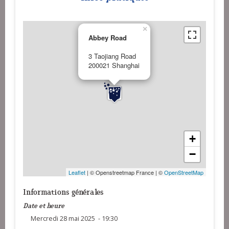
×
Abbey Road
3 Taojiang Road
200021 Shanghai
+
−
Leaflet
| © Openstreetmap France | ©
OpenStreetMap
Informations générales
Date et heure
Mercredi 28 mai 2025 - 19:30