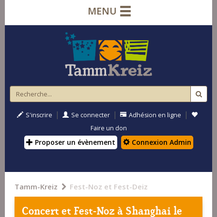
MENU
|
|
|
S'inscrire
Se connecter
Adhésion en ligne
Faire un don
Proposer un évènement
Connexion Admin
Tamm-Kreiz
Fest-Noz et Fest-Deiz
Concert et Fest-Noz à
Shanghai
le