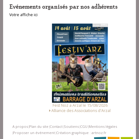
Evénements organisés par nos adhérents
Votre affiche ici
Fest Noz a Arzal le 15/08/2026
Alliance des Associations d'Arzal
A propos
Plan du site
Contact
Soutiens
CGU
Mentions légales
|
|
|
|
|
Proposer un événement
Création graphique : artnoz.fr
|
|