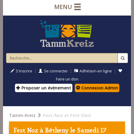
MENU
|
|
|
S'inscrire
Se connecter
Adhésion en ligne
Faire un don
Proposer un évènement
Connexion Admin
Tamm-Kreiz
Fest-Noz et Fest-Deiz
Fest Noz à
Bétheny
le Samedi 17